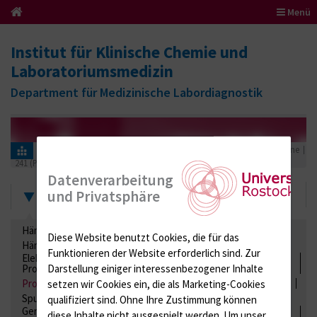
Menü
Institut für Klinische Chemie und
Laboratoriumsmedizin
Department für Medizinische Labordiagnostik
Informationen für Einsender
Ringversuchszertifikate
Proteine
241 (Plasmaproteine)
2026
Datenverarbeitung
Zertifikate
und Privatsphäre
Hämatologie / Anämie
Retikulozyten
Diese Website benutzt Cookies, die für das
Hämoglobinelektrophorese
Liquordiagnostik
Funktionieren der Website erforderlich sind.
Zur
Elektrolyte, Enzyme, Substrate, Metabolite, Blutalkohol,
Proteine
Darstellung einiger interessenbezogener Inhalte
Proteine
Lipide / Lipoproteine
Niere / Harnwege
Stuhl
setzen wir Cookies ein, die als Marketing-Cookies
Spurenelemente
Säuren-Basen-Status
qualifiziert sind. Ohne Ihre Zustimmung können
Gerinnung / Gerinnungsaktivierung / Gerinnungsfaktoren /
diese Inhalte nicht ausgespielt werden.
Um unser