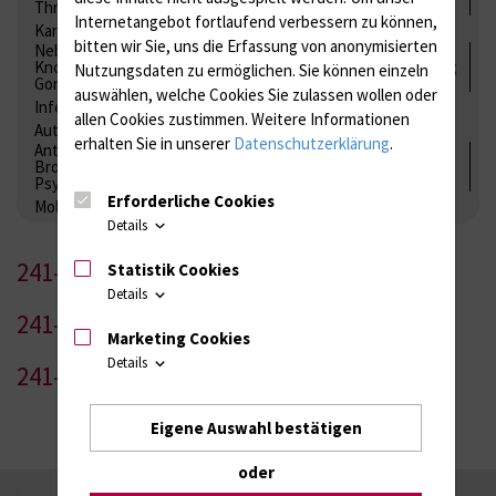
Thrombozytenfunktion / Antikoagulation
Internetangebot fortlaufend verbessern zu können,
Kardiale Marker
Tumormarker
Interleukine
bitten wir Sie, uns die Erfassung von anonymisierten
Nebenniere / Niere; Nebenschilddrüse ( Ca-Stoffwechsel /
Knochen; Hypophyse / Wachstum; Gestroinaltrakt / Vitamine;
Nutzungsdaten zu ermöglichen.
Sie können einzeln
Gonaden / Zyklus / Sterilität
auswählen, welche Cookies Sie zulassen wollen oder
Infektionsserologie
Allergiediagnostik
Immunologie
allen Cookies zustimmen. Weitere Informationen
Autoimmundiagnostik
erhalten Sie in unserer
Datenschutzerklärung
.
Antibiotika, Zystostatika, Immunsuppressiva, Amaleptika,
Bronchospasmolytika, Antiepileptika, Kardiaka,
Psychpharmaka
Erforderliche Cookies
Molekulare Diagnostik
Details
241-1
Statistik Cookies
Details
241-2
Marketing Cookies
Details
241-3
Eigene Auswahl bestätigen
oder