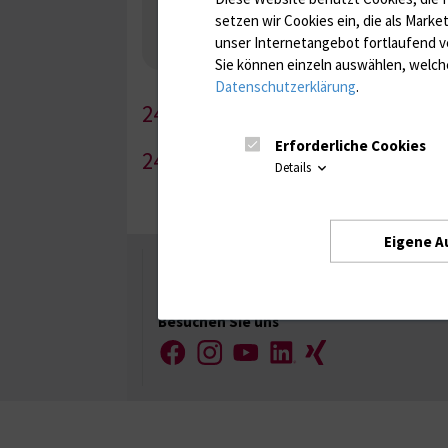
Nebenniere / Niere; Nebenschilddrüse ( Ca-Sto
setzen wir Cookies ein, die als Marke
Infektionsserologie
Allergiediagnostik
Imm
unser Internetangebot fortlaufend v
Antibiotika, Zystostatika, Immunsuppressiva, 
Sie können einzeln auswählen, welche
Datenschutzerklärung
.
242-1
Erforderliche Cookies
242-2
Details
Eigene A
Universität Rostock
Besuchen Sie uns
Facebook
Instagram
YouTube
LinkedIn
Xing