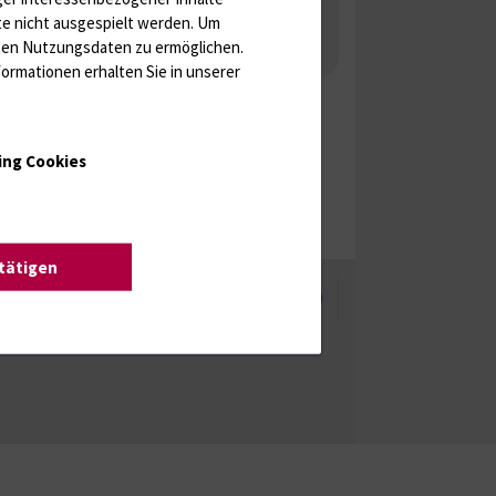
 Gonaden / Zyklus / Sterilität
te nicht ausgespielt werden.
Um
rten Nutzungsdaten zu ermöglichen.
aka
Molekulare Diagnostik
ormationen erhalten Sie in unserer
ing Cookies
stätigen
enschutzhinweise
Barrierefreiheit