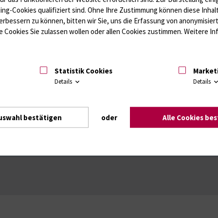
ffwechsel / Knochen; Hypophyse / Wachstum; Gestroinaltrakt / Vitamine;
ting-Cookies qualifiziert sind. Ohne Ihre Zustimmung können diese Inhal
unologie
Autoimmundiagnostik
erbessern zu können, bitten wir Sie, uns die Erfassung von anonymisie
Amaleptika, Bronchospasmolytika, Antiepileptika, Kardiaka, Psychpharm
 Cookies Sie zulassen wollen oder allen Cookies zustimmen. Weitere Inf
Statistik Cookies
Market
Details
Details
uswahl bestätigen
oder
Alle Cookies be
Intranet
Login (für Studenten)
Impressum
Dat