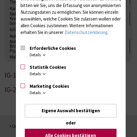
Thrombozytenfunktion / Antikoagulation
bitten wir Sie, uns die Erfassung von anonymisierten
Kardiale Marker
Tumormarker
Interleukine
Nutzungsdaten zu ermöglichen.
Sie können einzeln
Nebenniere / Niere; Nebenschilddrüse ( Ca-Stoffwechsel /
Knochen; Hypophyse / Wachstum; Gestroinaltrakt / Vitamine;
auswählen, welche Cookies Sie zulassen wollen oder
Gonaden / Zyklus / Sterilität
allen Cookies zustimmen. Weitere Informationen
Infektionsserologie
Allergiediagnostik
Immunologie
erhalten Sie in unserer
Datenschutzerklärung
.
Autoimmundiagnostik
Antibiotika, Zystostatika, Immunsuppressiva, Amaleptika,
Bronchospasmolytika, Antiepileptika, Kardiaka,
Erforderliche Cookies
Psychpharmaka
Details
Molekulare Diagnostik
Statistik Cookies
IG-1
Details
Marketing Cookies
IG-2
Details
Eigene Auswahl bestätigen
oder
Universität Rostock
Alle Cookies bestätigen