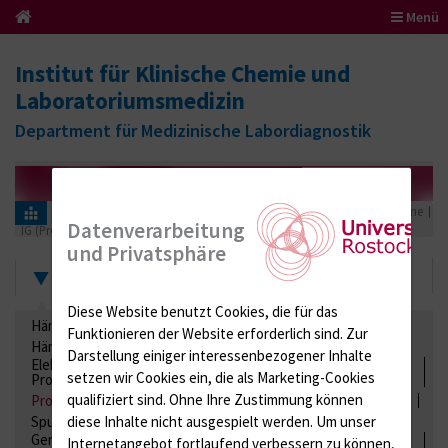
Menü
Institut für Klinische Chemie und
Laboratoriumsmedizin
Department für Medizinische Labordiagnostik
Informationen für Einsender
Ringversuchszertifikate
Proteine
Datenverarbeitung
IG (Proteinbestimmungen im Serum)
2016
und Privatsphäre
Zertifikate
Diese Website benutzt Cookies, die für das
Hämatologie / Anämie
Retikulozyten
Funktionieren der Website erforderlich sind.
Zur
Hämoglobinelektrophorese
Liquordiagnostik
Darstellung einiger interessenbezogener Inhalte
Elektrolyte, Enzyme, Substrate, Metabolite, Blutalkohol,
setzen wir Cookies ein, die als Marketing-Cookies
Proteine
qualifiziert sind. Ohne Ihre Zustimmung können
Proteine
Lipide / Lipoproteine
Niere / Harnwege
Stuhl
diese Inhalte nicht ausgespielt werden.
Um unser
Spurenelemente
Säuren-Basen-Status
Gerinnung / Gerinnungsaktivierung / Gerinnungsfaktoren /
Internetangebot fortlaufend verbessern zu können,