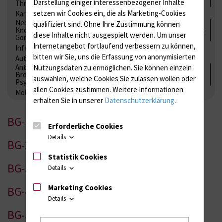
Darstellung einiger interessenbezogener Inhalte
Thrombozytenfunktion / Antikoagulation
setzen wir Cookies ein, die als Marketing-Cookies
Kardiale Marker
Tumormarker
Interleukine
Nebenniere / Niere; Nebenschilddrüse ( Ca-Stoffwechsel /
qualifiziert sind. Ohne Ihre Zustimmung können
Knochen; Hypophyse / Wachstum; Gestroinaltrakt / Vitamine;
diese Inhalte nicht ausgespielt werden.
Um unser
Gonaden / Zyklus / Sterilität
Internetangebot fortlaufend verbessern zu können,
Infektionsserologie
Allergiediagnostik
Immunologie
bitten wir Sie, uns die Erfassung von anonymisierten
Autoimmundiagnostik
Antibiotika, Zystostatika, Immunsuppressiva, Amaleptika,
Nutzungsdaten zu ermöglichen.
Sie können einzeln
Bronchospasmolytika, Antiepileptika, Kardiaka,
auswählen, welche Cookies Sie zulassen wollen oder
Psychpharmaka
allen Cookies zustimmen. Weitere Informationen
Molekulare Diagnostik
erhalten Sie in unserer
Datenschutzerklärung
.
BG-1
Erforderliche Cookies
Details
BG-2
Statistik Cookies
BG-3
Details
Marketing Cookies
BG-4
Details
BG-5