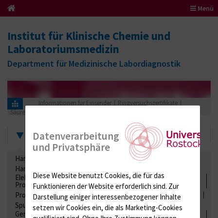
Menü
Institut für Klinische Chemie und
Laboratoriumsmedizin
Department für Medizinische Labordiagnostik
Informationen für Einsender
Ringversuchszertifikate
Säuren-Basen-Status
BG (Blutgasanalysen)
2017
Zertifikate
Datenverarbeitung
und Privatsphäre
Hämatologie / Anämie
Retikulozyten
Hämoglobinelektrophorese
Liquordiagnostik
Diese Website benutzt Cookies, die für das
Elektrolyte, Enzyme, Substrate, Metabolite, Blutalkohol,
Proteine
Funktionieren der Website erforderlich sind.
Zur
Proteine
Lipide / Lipoproteine
Niere / Harnwege
Stuhl
Darstellung einiger interessenbezogener Inhalte
Spurenelemente
Säuren-Basen-Status
setzen wir Cookies ein, die als Marketing-Cookies
Gerinnung / Gerinnungsaktivierung / Gerinnungsfaktoren /
qualifiziert sind. Ohne Ihre Zustimmung können