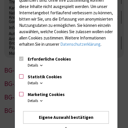
Thrombozytenfunktion / Antikoagulation
diese Inhalte nicht ausgespielt werden.
Um unser
Kardiale Marker
Tumormarker
Interleukine
Internetangebot fortlaufend verbessern zu können,
Nebenniere / Niere; Nebenschilddrüse ( Ca-Stoffwechsel /
Knochen; Hypophyse / Wachstum; Gestroinaltrakt / Vitamine;
bitten wir Sie, uns die Erfassung von anonymisierten
Gonaden / Zyklus / Sterilität
Nutzungsdaten zu ermöglichen.
Sie können einzeln
Infektionsserologie
Allergiediagnostik
Immunologie
auswählen, welche Cookies Sie zulassen wollen oder
Autoimmundiagnostik
allen Cookies zustimmen. Weitere Informationen
Antibiotika, Zystostatika, Immunsuppressiva, Amaleptika,
Bronchospasmolytika, Antiepileptika, Kardiaka,
erhalten Sie in unserer
Datenschutzerklärung
.
Psychpharmaka
Molekulare Diagnostik
Erforderliche Cookies
Details
BG-1
Statistik Cookies
BG-2
Details
Marketing Cookies
BG-3
Details
BG-4
Eigene Auswahl bestätigen