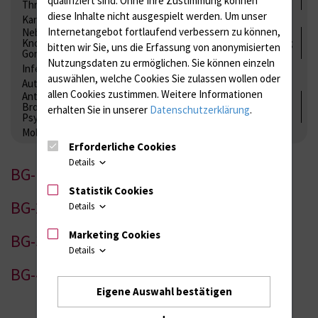
Thrombozytenfunktion / Antikoagulation
diese Inhalte nicht ausgespielt werden.
Um unser
Kardiale Marker
Tumormarker
Interleukine
Internetangebot fortlaufend verbessern zu können,
Nebenniere / Niere; Nebenschilddrüse ( Ca-Stoffwechsel /
Knochen; Hypophyse / Wachstum; Gestroinaltrakt / Vitamine;
bitten wir Sie, uns die Erfassung von anonymisierten
Gonaden / Zyklus / Sterilität
Nutzungsdaten zu ermöglichen.
Sie können einzeln
Infektionsserologie
Allergiediagnostik
Immunologie
auswählen, welche Cookies Sie zulassen wollen oder
Autoimmundiagnostik
allen Cookies zustimmen. Weitere Informationen
Antibiotika, Zystostatika, Immunsuppressiva, Amaleptika,
Bronchospasmolytika, Antiepileptika, Kardiaka,
erhalten Sie in unserer
Datenschutzerklärung
.
Psychpharmaka
Molekulare Diagnostik
Erforderliche Cookies
Details
BG-1
Statistik Cookies
BG-2
Details
Marketing Cookies
BG-3
Details
BG-4
Eigene Auswahl bestätigen