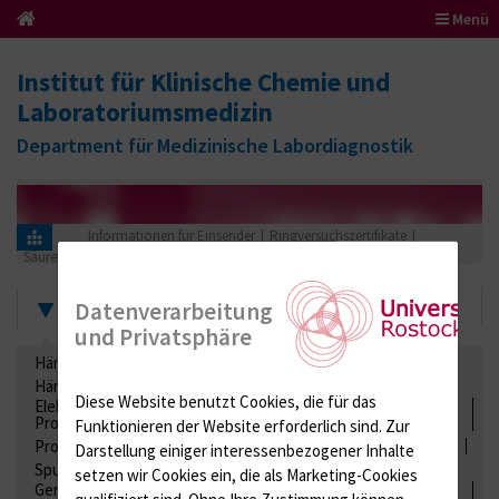
Menü
Institut für Klinische Chemie und
Laboratoriumsmedizin
Department für Medizinische Labordiagnostik
Informationen für Einsender
Ringversuchszertifikate
Säuren-Basen-Status
BG (Blutgasanalysen)
2018
Zertifikate
Datenverarbeitung
und Privatsphäre
Hämatologie / Anämie
Retikulozyten
Hämoglobinelektrophorese
Liquordiagnostik
Diese Website benutzt Cookies, die für das
Elektrolyte, Enzyme, Substrate, Metabolite, Blutalkohol,
Proteine
Funktionieren der Website erforderlich sind.
Zur
Proteine
Lipide / Lipoproteine
Niere / Harnwege
Stuhl
Darstellung einiger interessenbezogener Inhalte
Spurenelemente
Säuren-Basen-Status
setzen wir Cookies ein, die als Marketing-Cookies
Gerinnung / Gerinnungsaktivierung / Gerinnungsfaktoren /
qualifiziert sind. Ohne Ihre Zustimmung können