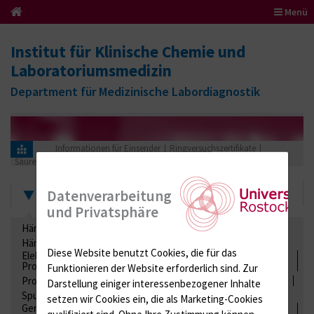
Menü
Institut für Klinische Chemie und
Laboratoriumsmedizin
Department für Medizinische Labordiagnostik
Informationen für Einsender
Ringversuchszertifikate
Säuren-Basen-Status
OH (Hämoglobin Derivate)
2018
Zertifikate
Datenverarbeitung
und Privatsphäre
Hämatologie / Anämie
Retikulozyten
Hämoglobinelektrophorese
Liquordiagnostik
Diese Website benutzt Cookies, die für das
Elektrolyte, Enzyme, Substrate, Metabolite, Blutalkohol,
Proteine
Funktionieren der Website erforderlich sind.
Zur
Proteine
Lipide / Lipoproteine
Niere / Harnwege
Stuhl
Darstellung einiger interessenbezogener Inhalte
Spurenelemente
Säuren-Basen-Status
setzen wir Cookies ein, die als Marketing-Cookies
Gerinnung / Gerinnungsaktivierung / Gerinnungsfaktoren /
qualifiziert sind. Ohne Ihre Zustimmung können