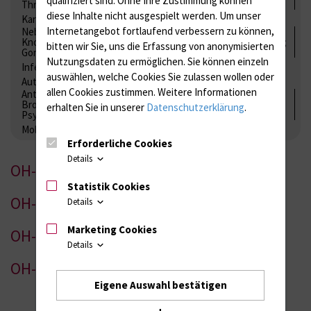
Thrombozytenfunktion / Antikoagulation
diese Inhalte nicht ausgespielt werden.
Um unser
Kardiale Marker
Tumormarker
Interleukine
Internetangebot fortlaufend verbessern zu können,
Nebenniere / Niere; Nebenschilddrüse ( Ca-Stoffwechsel /
Knochen; Hypophyse / Wachstum; Gestroinaltrakt / Vitamine;
bitten wir Sie, uns die Erfassung von anonymisierten
Gonaden / Zyklus / Sterilität
Nutzungsdaten zu ermöglichen.
Sie können einzeln
Infektionsserologie
Allergiediagnostik
Immunologie
auswählen, welche Cookies Sie zulassen wollen oder
Autoimmundiagnostik
allen Cookies zustimmen. Weitere Informationen
Antibiotika, Zystostatika, Immunsuppressiva, Amaleptika,
Bronchospasmolytika, Antiepileptika, Kardiaka,
erhalten Sie in unserer
Datenschutzerklärung
.
Psychpharmaka
Molekulare Diagnostik
Erforderliche Cookies
Details
OH-1
Statistik Cookies
OH-2
Details
Marketing Cookies
OH-3
Details
OH-4
Eigene Auswahl bestätigen