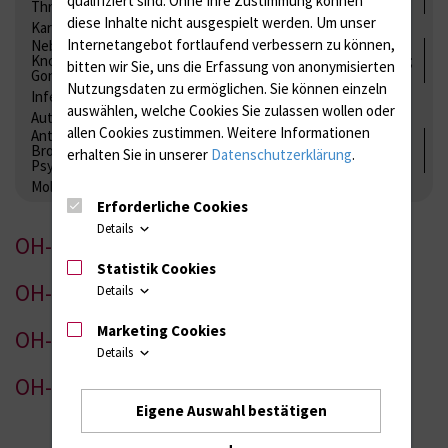
Thrombozytenfunktion / Antikoagulation
diese Inhalte nicht ausgespielt werden.
Um unser
Kardiale Marker
Tumormarker
Interleukine
Internetangebot fortlaufend verbessern zu können,
Nebenniere / Niere; Nebenschilddrüse ( Ca-Stoffwechsel /
Knochen; Hypophyse / Wachstum; Gestroinaltrakt / Vitamine;
bitten wir Sie, uns die Erfassung von anonymisierten
Gonaden / Zyklus / Sterilität
Nutzungsdaten zu ermöglichen.
Sie können einzeln
Infektionsserologie
Allergiediagnostik
Immunologie
auswählen, welche Cookies Sie zulassen wollen oder
Autoimmundiagnostik
allen Cookies zustimmen. Weitere Informationen
Antibiotika, Zystostatika, Immunsuppressiva, Amaleptika,
Bronchospasmolytika, Antiepileptika, Kardiaka,
erhalten Sie in unserer
Datenschutzerklärung
.
Psychpharmaka
Molekulare Diagnostik
Erforderliche Cookies
Details
OH-1
Statistik Cookies
OH-2
Details
Marketing Cookies
OH-3
Details
OH-4
Eigene Auswahl bestätigen