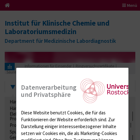
Menü
Institut für Klinische Chemie und
Laboratoriumsmedizin
Department für Medizinische Labordiagnostik
Informationen für Einsender
Ringversuchszertifikate
Säuren-Basen-Status
OH (Hämoglobin Derivate)
2019
Zertifikate
Datenverarbeitung
und Privatsphäre
Hämatologie / Anämie
Retikulozyten
Hämoglobinelektrophorese
Liquordiagnostik
Diese Website benutzt Cookies, die für das
Elektrolyte, Enzyme, Substrate, Metabolite, Blutalkohol,
Proteine
Funktionieren der Website erforderlich sind.
Zur
Proteine
Lipide / Lipoproteine
Niere / Harnwege
Stuhl
Darstellung einiger interessenbezogener Inhalte
Spurenelemente
Säuren-Basen-Status
setzen wir Cookies ein, die als Marketing-Cookies
Gerinnung / Gerinnungsaktivierung / Gerinnungsfaktoren /
qualifiziert sind. Ohne Ihre Zustimmung können