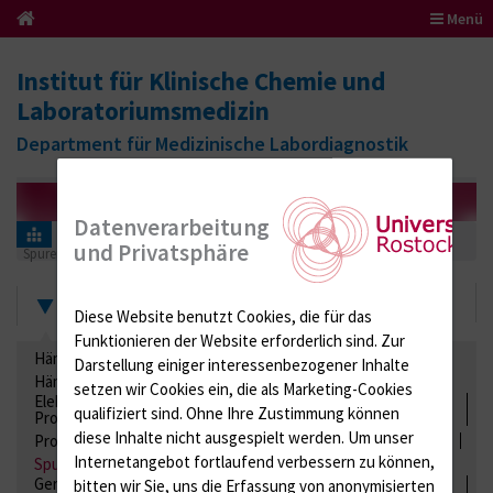
Menü
Institut für Klinische Chemie und
Laboratoriumsmedizin
Department für Medizinische Labordiagnostik
Datenverarbeitung
Informationen für Einsender
Ringversuchszertifikate
und Privatsphäre
Spurenelemente
205 (Spurenelemente 01 Urin)
2024
Zertifikate
Diese Website benutzt Cookies, die für das
Funktionieren der Website erforderlich sind.
Zur
Hämatologie / Anämie
Retikulozyten
Darstellung einiger interessenbezogener Inhalte
Hämoglobinelektrophorese
Liquordiagnostik
setzen wir Cookies ein, die als Marketing-Cookies
Elektrolyte, Enzyme, Substrate, Metabolite, Blutalkohol,
qualifiziert sind. Ohne Ihre Zustimmung können
Proteine
diese Inhalte nicht ausgespielt werden.
Um unser
Proteine
Lipide / Lipoproteine
Niere / Harnwege
Stuhl
Internetangebot fortlaufend verbessern zu können,
Spurenelemente
Säuren-Basen-Status
Gerinnung / Gerinnungsaktivierung / Gerinnungsfaktoren /
bitten wir Sie, uns die Erfassung von anonymisierten