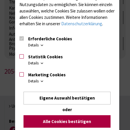
Thrombozytenfunktion / Antikoagulation
Nutzungsdaten zu ermöglichen.
Sie können einzeln
Kardiale Marker
Tumormarker
Interleukine
auswählen, welche Cookies Sie zulassen wollen oder
Nebenniere / Niere; Nebenschilddrüse ( Ca-Stoffwechsel /
allen Cookies zustimmen. Weitere Informationen
Knochen; Hypophyse / Wachstum; Gestroinaltrakt / Vitamine;
Gonaden / Zyklus / Sterilität
erhalten Sie in unserer
Datenschutzerklärung
.
Infektionsserologie
Allergiediagnostik
Immunologie
Autoimmundiagnostik
Erforderliche Cookies
Antibiotika, Zystostatika, Immunsuppressiva, Amaleptika,
Bronchospasmolytika, Antiepileptika, Kardiaka,
Details
Psychpharmaka
Molekulare Diagnostik
Statistik Cookies
Details
205-1
Marketing Cookies
Details
Eigene Auswahl bestätigen
Universität Rostock
oder
Besuchen Sie uns
Alle Cookies bestätigen