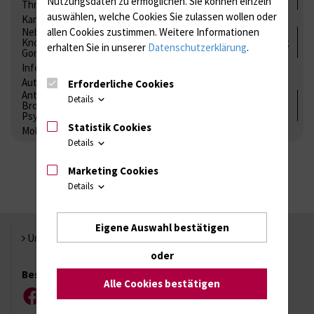
Nutzungsdaten zu ermöglichen.
Sie können einzeln
Thrombozytenfunktion / Antikoagulation
auswählen, welche Cookies Sie zulassen wollen oder
Kardiale Marker
Tumormarker
Interleukine
Nebenniere / Niere; Nebenschilddrüse ( Ca-Stoffwechsel /
allen Cookies zustimmen. Weitere Informationen
Knochen; Hypophyse / Wachstum; Gestroinaltrakt / Vitamine;
erhalten Sie in unserer
Datenschutzerklärung
.
Gonaden / Zyklus / Sterilität
Infektionsserologie
Allergiediagnostik
Immunologie
Autoimmundiagnostik
Erforderliche Cookies
Antibiotika, Zystostatika, Immunsuppressiva, Amaleptika,
Details
Bronchospasmolytika, Antiepileptika, Kardiaka,
Psychpharmaka
Statistik Cookies
Molekulare Diagnostik
Details
Marketing Cookies
Details
Eigene Auswahl bestätigen
Universität Rostock
oder
Besuchen Sie uns
Alle Cookies bestätigen
Facebook
Instagram
YouTube
LinkedIn
Xing