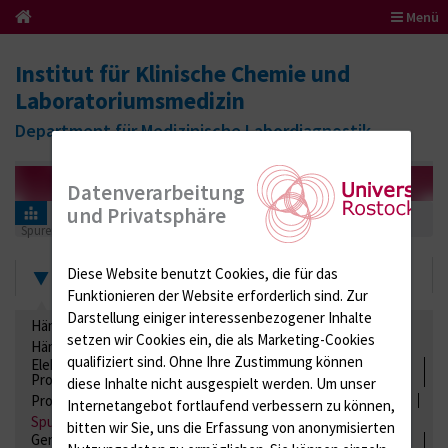
Menü
Institut für Klinische Chemie und
Laboratoriumsmedizin
Department für Medizinische Labordiagnostik
Datenverarbeitung
und Privatsphäre
Informationen für Einsender
Ringversuchszertifikate
Spurenelemente
205 (Spurenelemente 01 Urin)
2021
Zertifikate
Diese Website benutzt Cookies, die für das
Funktionieren der Website erforderlich sind.
Zur
Darstellung einiger interessenbezogener Inhalte
Hämatologie / Anämie
Retikulozyten
setzen wir Cookies ein, die als Marketing-Cookies
Hämoglobinelektrophorese
Liquordiagnostik
qualifiziert sind. Ohne Ihre Zustimmung können
Elektrolyte, Enzyme, Substrate, Metabolite, Blutalkohol,
Proteine
diese Inhalte nicht ausgespielt werden.
Um unser
Proteine
Lipide / Lipoproteine
Niere / Harnwege
Stuhl
Internetangebot fortlaufend verbessern zu können,
Spurenelemente
Säuren-Basen-Status
bitten wir Sie, uns die Erfassung von anonymisierten
Gerinnung / Gerinnungsaktivierung / Gerinnungsfaktoren /