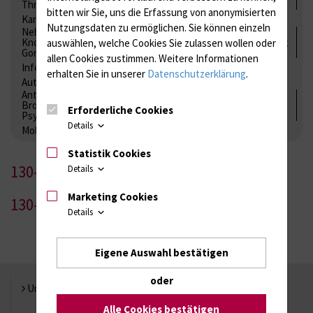
Thrombozytenfunktion / Antikoagulation
bitten wir Sie, uns die Erfassung von anonymisierten
Kardiale Marker
Tumormarker
Interleukine
Nutzungsdaten zu ermöglichen.
Sie können einzeln
Nebenniere / Niere; Nebenschilddrüse ( Ca-Stoffwechsel /
Knochen; Hypophyse / Wachstum; Gestroinaltrakt / Vitamine;
auswählen, welche Cookies Sie zulassen wollen oder
Gonaden / Zyklus / Sterilität
allen Cookies zustimmen. Weitere Informationen
Infektionsserologie
Allergiediagnostik
Immunologie
erhalten Sie in unserer
Datenschutzerklärung
.
Autoimmundiagnostik
Antibiotika, Zystostatika, Immunsuppressiva, Amaleptika,
Bronchospasmolytika, Antiepileptika, Kardiaka,
Erforderliche Cookies
Psychpharmaka
Details
Molekulare Diagnostik
Statistik Cookies
130-1
Details
Marketing Cookies
130-2
Details
Eigene Auswahl bestätigen
oder
Universität Rostock
Alle Cookies bestätigen