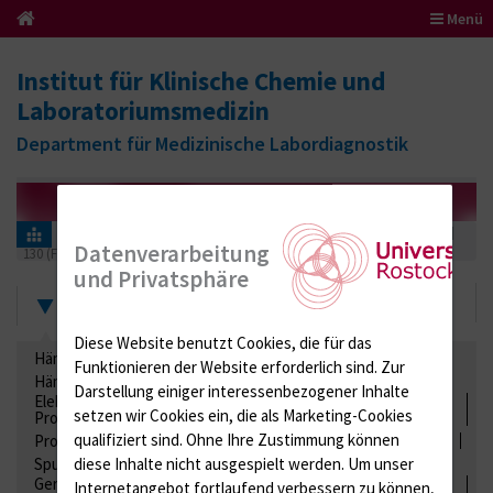
Menü
Institut für Klinische Chemie und
Laboratoriumsmedizin
Department für Medizinische Labordiagnostik
Informationen für Einsender
Ringversuchszertifikate
Stuhl
Datenverarbeitung
130 (Fäkal Diagnostik 01)
2017
und Privatsphäre
Zertifikate
Diese Website benutzt Cookies, die für das
Hämatologie / Anämie
Retikulozyten
Funktionieren der Website erforderlich sind.
Zur
Hämoglobinelektrophorese
Liquordiagnostik
Darstellung einiger interessenbezogener Inhalte
Elektrolyte, Enzyme, Substrate, Metabolite, Blutalkohol,
setzen wir Cookies ein, die als Marketing-Cookies
Proteine
qualifiziert sind. Ohne Ihre Zustimmung können
Proteine
Lipide / Lipoproteine
Niere / Harnwege
Stuhl
diese Inhalte nicht ausgespielt werden.
Um unser
Spurenelemente
Säuren-Basen-Status
Gerinnung / Gerinnungsaktivierung / Gerinnungsfaktoren /
Internetangebot fortlaufend verbessern zu können,