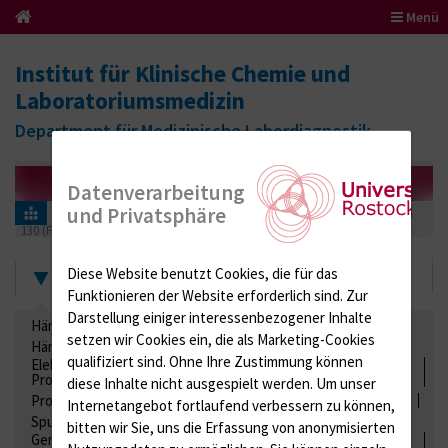
Menü
Institut für Klinische Chemie und
Laboratoriumsmedizin
Department für Medizinische Labordiagnostik
Datenverarbeitung
und Privatsphäre
Informationen für Einsender
Ringversuchszertifikate
Stuhl
130 (Fäkal Diagnostik 01)
2022
Zertifikate
Diese Website benutzt Cookies, die für das
Funktionieren der Website erforderlich sind.
Zur
Darstellung einiger interessenbezogener Inhalte
Hämatologie / Anämie
Retikulozyten
setzen wir Cookies ein, die als Marketing-Cookies
Hämoglobinelektrophorese
Liquordiagnostik
qualifiziert sind. Ohne Ihre Zustimmung können
Elektrolyte, Enzyme, Substrate, Metabolite, Blutalkohol,
Proteine
diese Inhalte nicht ausgespielt werden.
Um unser
Proteine
Lipide / Lipoproteine
Niere / Harnwege
Stuhl
Internetangebot fortlaufend verbessern zu können,
Spurenelemente
Säuren-Basen-Status
bitten wir Sie, uns die Erfassung von anonymisierten
Gerinnung / Gerinnungsaktivierung / Gerinnungsfaktoren /