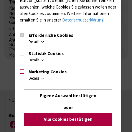
Nutzungsdaten zu ermöglichen.
Sie können einzeln
Thrombozytenfunktion / Antikoagulation
auswählen, welche Cookies Sie zulassen wollen oder
Kardiale Marker
Tumormarker
Interleukine
Nebenniere / Niere; Nebenschilddrüse ( Ca-Stoffwechsel /
allen Cookies zustimmen. Weitere Informationen
Knochen; Hypophyse / Wachstum; Gestroinaltrakt / Vitamine;
erhalten Sie in unserer
Datenschutzerklärung
.
Gonaden / Zyklus / Sterilität
Infektionsserologie
Allergiediagnostik
Immunologie
Autoimmundiagnostik
Erforderliche Cookies
Antibiotika, Zystostatika, Immunsuppressiva, Amaleptika,
Details
Bronchospasmolytika, Antiepileptika, Kardiaka,
Psychpharmaka
Statistik Cookies
Molekulare Diagnostik
Details
Marketing Cookies
Details
Eigene Auswahl bestätigen
Universität Rostock
oder
Besuchen Sie uns
Alle Cookies bestätigen
Facebook
Instagram
YouTube
LinkedIn
Xing