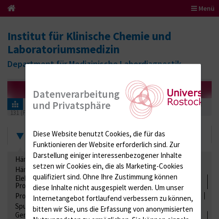
Menü
Institut für Klinische Chemie und
Laboratoriumsmedizin
Department für Medizinische Labordiagnostik
Datenverarbeitung
und Privatsphäre
Informationen für Einsender
Ringversuchszertifikate
Stuhl
131 (Fäkal Diagnostik 02)
2020
Zertifikate
Diese Website benutzt Cookies, die für das
Funktionieren der Website erforderlich sind.
Zur
Darstellung einiger interessenbezogener Inhalte
Hämatologie / Anämie
Retikulozyten
setzen wir Cookies ein, die als Marketing-Cookies
Hämoglobinelektrophorese
Liquordiagnostik
qualifiziert sind. Ohne Ihre Zustimmung können
Elektrolyte, Enzyme, Substrate, Metabolite, Blutalkohol,
Proteine
diese Inhalte nicht ausgespielt werden.
Um unser
Proteine
Lipide / Lipoproteine
Niere / Harnwege
Stuhl
Internetangebot fortlaufend verbessern zu können,
Spurenelemente
Säuren-Basen-Status
bitten wir Sie, uns die Erfassung von anonymisierten
Gerinnung / Gerinnungsaktivierung / Gerinnungsfaktoren /