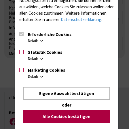
Nutzungsdaten zu ermöglichen.
Sie können einzeln
Thrombozytenfunktion / Antikoagulation
auswählen, welche Cookies Sie zulassen wollen oder
Kardiale Marker
Tumormarker
Interleukine
Nebenniere / Niere; Nebenschilddrüse ( Ca-Stoffwechsel /
allen Cookies zustimmen. Weitere Informationen
Knochen; Hypophyse / Wachstum; Gestroinaltrakt / Vitamine;
erhalten Sie in unserer
Datenschutzerklärung
.
Gonaden / Zyklus / Sterilität
Infektionsserologie
Allergiediagnostik
Immunologie
Autoimmundiagnostik
Erforderliche Cookies
Antibiotika, Zystostatika, Immunsuppressiva, Amaleptika,
Details
Bronchospasmolytika, Antiepileptika, Kardiaka,
Psychpharmaka
Statistik Cookies
Molekulare Diagnostik
Details
Marketing Cookies
Details
Eigene Auswahl bestätigen
Universität Rostock
oder
Besuchen Sie uns
Alle Cookies bestätigen
Facebook
Instagram
YouTube
LinkedIn
Xing