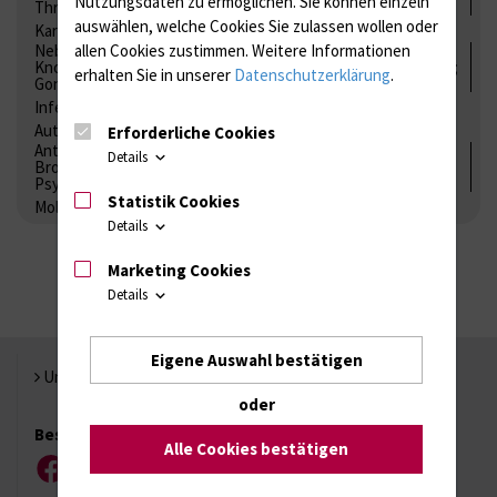
Nutzungsdaten zu ermöglichen.
Sie können einzeln
Thrombozytenfunktion / Antikoagulation
auswählen, welche Cookies Sie zulassen wollen oder
Kardiale Marker
Tumormarker
Interleukine
Nebenniere / Niere; Nebenschilddrüse ( Ca-Stoffwechsel /
allen Cookies zustimmen. Weitere Informationen
Knochen; Hypophyse / Wachstum; Gestroinaltrakt / Vitamine;
erhalten Sie in unserer
Datenschutzerklärung
.
Gonaden / Zyklus / Sterilität
Infektionsserologie
Allergiediagnostik
Immunologie
Autoimmundiagnostik
Erforderliche Cookies
Antibiotika, Zystostatika, Immunsuppressiva, Amaleptika,
Details
Bronchospasmolytika, Antiepileptika, Kardiaka,
Psychpharmaka
Statistik Cookies
Molekulare Diagnostik
Details
Marketing Cookies
Details
Eigene Auswahl bestätigen
Universität Rostock
oder
Besuchen Sie uns
Alle Cookies bestätigen
Facebook
Instagram
YouTube
LinkedIn
Xing