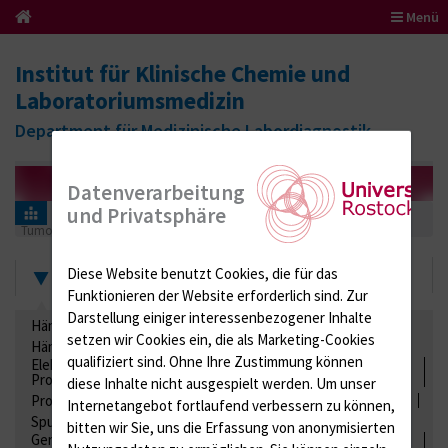
Menü
Institut für Klinische Chemie und
Laboratoriumsmedizin
Department für Medizinische Labordiagnostik
Datenverarbeitung
und Privatsphäre
Informationen für Einsender
Ringversuchszertifikate
Tumormarker
292 (Tumormarker)
2022
Zertifikate
Diese Website benutzt Cookies, die für das
Funktionieren der Website erforderlich sind.
Zur
Darstellung einiger interessenbezogener Inhalte
Hämatologie / Anämie
Retikulozyten
setzen wir Cookies ein, die als Marketing-Cookies
Hämoglobinelektrophorese
Liquordiagnostik
qualifiziert sind. Ohne Ihre Zustimmung können
Elektrolyte, Enzyme, Substrate, Metabolite, Blutalkohol,
Proteine
diese Inhalte nicht ausgespielt werden.
Um unser
Proteine
Lipide / Lipoproteine
Niere / Harnwege
Stuhl
Internetangebot fortlaufend verbessern zu können,
Spurenelemente
Säuren-Basen-Status
bitten wir Sie, uns die Erfassung von anonymisierten
Gerinnung / Gerinnungsaktivierung / Gerinnungsfaktoren /