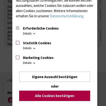
Nutzungsdaten zu ermöglichen.
Sie können einzeln
Thrombozytenfunktion / Antikoagulation
auswählen, welche Cookies Sie zulassen wollen oder
Kardiale Marker
Tumormarker
Interleukine
Nebenniere / Niere; Nebenschilddrüse ( Ca-Stoffwechsel /
allen Cookies zustimmen. Weitere Informationen
Knochen; Hypophyse / Wachstum; Gestroinaltrakt / Vitamine;
erhalten Sie in unserer
Datenschutzerklärung
.
Gonaden / Zyklus / Sterilität
Infektionsserologie
Allergiediagnostik
Immunologie
Autoimmundiagnostik
Erforderliche Cookies
Antibiotika, Zystostatika, Immunsuppressiva, Amaleptika,
Details
Bronchospasmolytika, Antiepileptika, Kardiaka,
Psychpharmaka
Statistik Cookies
Molekulare Diagnostik
Details
Marketing Cookies
Details
Eigene Auswahl bestätigen
Universität Rostock
oder
Besuchen Sie uns
Alle Cookies bestätigen
Facebook
Instagram
YouTube
LinkedIn
Xing