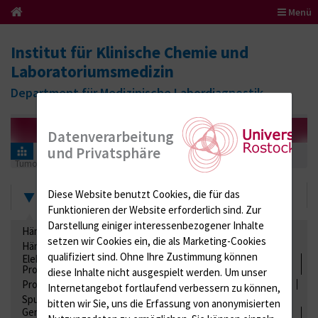
Menü
Institut für Klinische Chemie und
Laboratoriumsmedizin
Department für Medizinische Labordiagnostik
Datenverarbeitung
und Privatsphäre
Informationen für Einsender
Ringversuchszertifikate
Tumormarker
292 (Tumormarker)
2019
Zertifikate
Diese Website benutzt Cookies, die für das
Funktionieren der Website erforderlich sind.
Zur
Darstellung einiger interessenbezogener Inhalte
Hämatologie / Anämie
Retikulozyten
setzen wir Cookies ein, die als Marketing-Cookies
Hämoglobinelektrophorese
Liquordiagnostik
qualifiziert sind. Ohne Ihre Zustimmung können
Elektrolyte, Enzyme, Substrate, Metabolite, Blutalkohol,
Proteine
diese Inhalte nicht ausgespielt werden.
Um unser
Proteine
Lipide / Lipoproteine
Niere / Harnwege
Stuhl
Internetangebot fortlaufend verbessern zu können,
Spurenelemente
Säuren-Basen-Status
bitten wir Sie, uns die Erfassung von anonymisierten
Gerinnung / Gerinnungsaktivierung / Gerinnungsfaktoren /