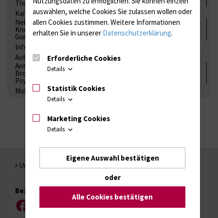
Nutzungsdaten zu ermöglichen.
Sie können einzeln
Thrombozytenfunktion / Antikoagulation
auswählen, welche Cookies Sie zulassen wollen oder
Kardiale Marker
Tumormarker
Interleukine
Nebenniere / Niere; Nebenschilddrüse ( Ca-Stoffwechsel /
allen Cookies zustimmen. Weitere Informationen
Knochen; Hypophyse / Wachstum; Gestroinaltrakt / Vitamine;
erhalten Sie in unserer
Datenschutzerklärung
.
Gonaden / Zyklus / Sterilität
Infektionsserologie
Allergiediagnostik
Immunologie
Autoimmundiagnostik
Erforderliche Cookies
Antibiotika, Zystostatika, Immunsuppressiva, Amaleptika,
Details
Bronchospasmolytika, Antiepileptika, Kardiaka,
Psychpharmaka
Statistik Cookies
Molekulare Diagnostik
Details
Marketing Cookies
Details
Eigene Auswahl bestätigen
Universität Rostock
oder
Besuchen Sie uns
Alle Cookies bestätigen
Facebook
Instagram
YouTube
LinkedIn
Xing