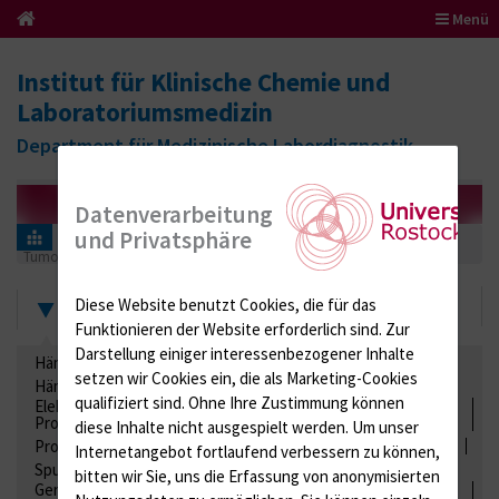
Menü
Institut für Klinische Chemie und
Laboratoriumsmedizin
Department für Medizinische Labordiagnostik
Datenverarbeitung
und Privatsphäre
Informationen für Einsender
Ringversuchszertifikate
Tumormarker
292 (Tumormarker)
2020
Zertifikate
Diese Website benutzt Cookies, die für das
Funktionieren der Website erforderlich sind.
Zur
Darstellung einiger interessenbezogener Inhalte
Hämatologie / Anämie
Retikulozyten
setzen wir Cookies ein, die als Marketing-Cookies
Hämoglobinelektrophorese
Liquordiagnostik
qualifiziert sind. Ohne Ihre Zustimmung können
Elektrolyte, Enzyme, Substrate, Metabolite, Blutalkohol,
Proteine
diese Inhalte nicht ausgespielt werden.
Um unser
Proteine
Lipide / Lipoproteine
Niere / Harnwege
Stuhl
Internetangebot fortlaufend verbessern zu können,
Spurenelemente
Säuren-Basen-Status
bitten wir Sie, uns die Erfassung von anonymisierten
Gerinnung / Gerinnungsaktivierung / Gerinnungsfaktoren /