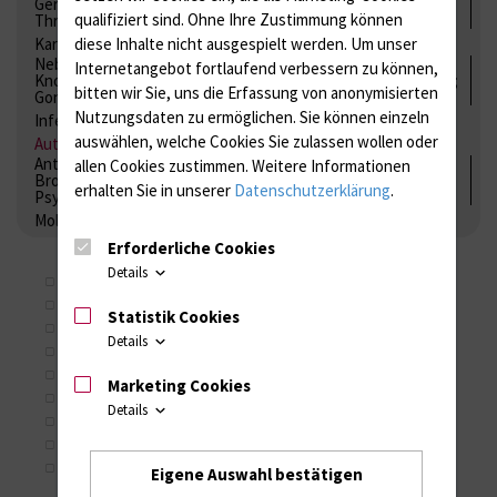
Gerinnung / Gerinnungsaktivierung / Gerinnungsfaktoren /
qualifiziert sind. Ohne Ihre Zustimmung können
Thrombozytenfunktion / Antikoagulation
diese Inhalte nicht ausgespielt werden.
Um unser
Kardiale Marker
Tumormarker
Interleukine
Nebenniere / Niere; Nebenschilddrüse ( Ca-Stoffwechsel /
Internetangebot fortlaufend verbessern zu können,
Knochen; Hypophyse / Wachstum; Gestroinaltrakt / Vitamine;
bitten wir Sie, uns die Erfassung von anonymisierten
Gonaden / Zyklus / Sterilität
Nutzungsdaten zu ermöglichen.
Sie können einzeln
Infektionsserologie
Allergiediagnostik
Immunologie
auswählen, welche Cookies Sie zulassen wollen oder
Autoimmundiagnostik
Antibiotika, Zystostatika, Immunsuppressiva, Amaleptika,
allen Cookies zustimmen. Weitere Informationen
Bronchospasmolytika, Antiepileptika, Kardiaka,
erhalten Sie in unserer
Datenschutzerklärung
.
Psychpharmaka
Molekulare Diagnostik
Erforderliche Cookies
Details
2018
2019
Statistik Cookies
2020
Details
2021
2022
Marketing Cookies
2023
Details
2024
2025
2026
Eigene Auswahl bestätigen