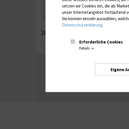
Nebenniere / Niere; Nebenschilddrüse ( Ca-Sto
setzen wir Cookies ein, die als Marke
Infektionsserologie
Allergiediagnostik
Imm
unser Internetangebot fortlaufend v
Antibiotika, Zystostatika, Immunsuppressiva, 
Sie können einzeln auswählen, welche
Datenschutzerklärung
.
265-1
Erforderliche Cookies
Details
Universität Rostock
Eigene A
Besuchen Sie uns
Facebook
Instagram
YouTube
LinkedIn
Xing