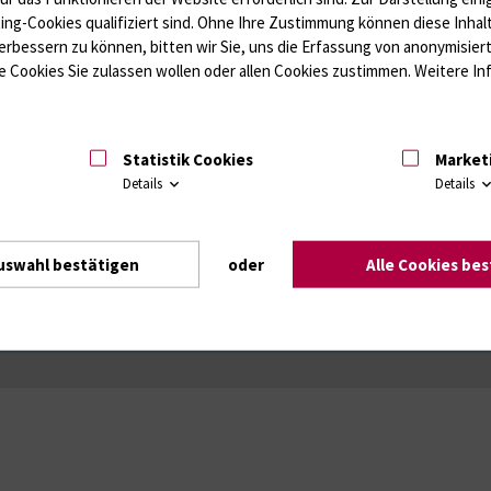
ffwechsel / Knochen; Hypophyse / Wachstum; Gestroinaltrakt / Vitamine;
ting-Cookies qualifiziert sind. Ohne Ihre Zustimmung können diese Inhal
unologie
Autoimmundiagnostik
erbessern zu können, bitten wir Sie, uns die Erfassung von anonymisie
Amaleptika, Bronchospasmolytika, Antiepileptika, Kardiaka, Psychpharm
 Cookies Sie zulassen wollen oder allen Cookies zustimmen. Weitere Inf
Statistik Cookies
Market
Details
Details
Intranet
Login (für Studenten)
Impressum
Dat
uswahl bestätigen
oder
Alle Cookies be