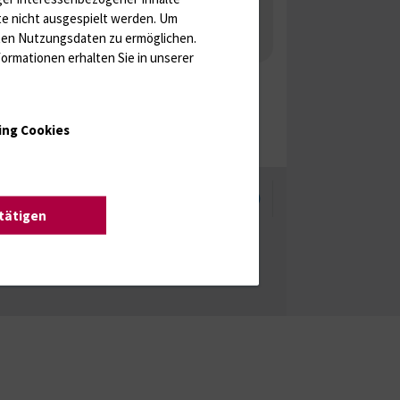
 Gonaden / Zyklus / Sterilität
te nicht ausgespielt werden.
Um
rten Nutzungsdaten zu ermöglichen.
aka
Molekulare Diagnostik
ormationen erhalten Sie in unserer
ing Cookies
enschutzhinweise
Barrierefreiheit
stätigen